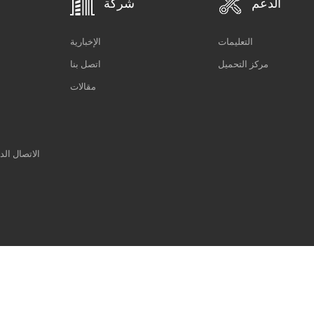
الدعم
شركة
التعليمات
الإخبارية
مركز التحميل
اتصل بنا
مقالات
الاتصال الد
دعم شبكة IPv6
سياسة خاصة
|
XML
|
خريطة الموقع
حقوق النشر © 2014-2026 Xiamen Tonmind Technology Co., Ltd. كل الحقوق محفوظة. |