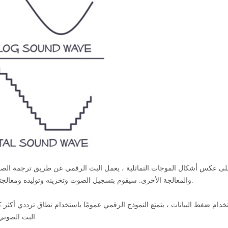
ى عكس أشكال الموجات التماثلية ، يعمل البث الرقمي عن طريق ترجمة الصوت
سيقوم بتسجيل الصوت وتخزينه وتوليده ومعالجته وإعادة إنتاجه باستخدام الإشارات الصوتية المشفرة في شكل رقمي.
والمعالجة الأخرى.
ام ضغط البيانات ، يتمتع النموذج الرقمي عمومًا باستخدام نطاق ترددي أكثر ك
البث الصوتي التناظري في معظم مجالات إنتاج الصوت وهندسة الصوت والاتصالات.