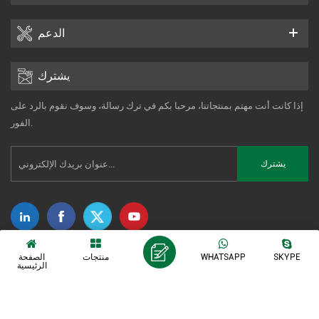
الدعم
يشترك
إذا كانت أنت مهتم بمنتجاتنا، مرحبا بكم في ترك رسالة، وسوف نقوم بالرد على
الفور.
حقوق النشر © 2014-2026 Xiamen Tonmind Technology Co., Ltd. كل الحقوق
SKYPE
WHATSAPP
منتجات
الصفحة
الرئيسية
دعم شبكة IPv6
سياسة خاصة
|
XML
|
خريطة الموقع
محفوظة. |