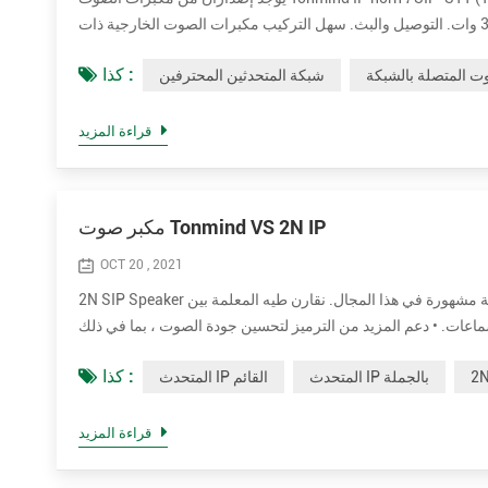
بمظهر دائري رمادي. يحتوي كلا الإصدارين على مكبر صوت اختياري بقدرة 15 وات و 30 وات. التوصيل والبث. سهل التركيب مكبرات الصوت الخارجية ذات
كذا :
ت المتصلة بالشبكة
شبكة المتحدثين المحترفين
قراءة المزيد
مكبر صوت Tonmind VS 2N IP
OCT 20 , 2021
2N SIP Speaker علامة تجارية مشهورة في هذا المجال. نقارن طيه المعلمة بين Tonmind IP Speaker و 2N SIP Speaker. مزايا Tonmind IP القائمة على
ت. • دعم المزيد من الترميز لتحسين جودة الصوت ، بما في ذلك OPUS ， MP1 / MP2 / MP3 ... إلخ. • قوة تصنيف أعلى تصل إلى 30 واط للحصول
كذا :
المتحدث IP بالجملة
المتحدث IP القائم
قراءة المزيد