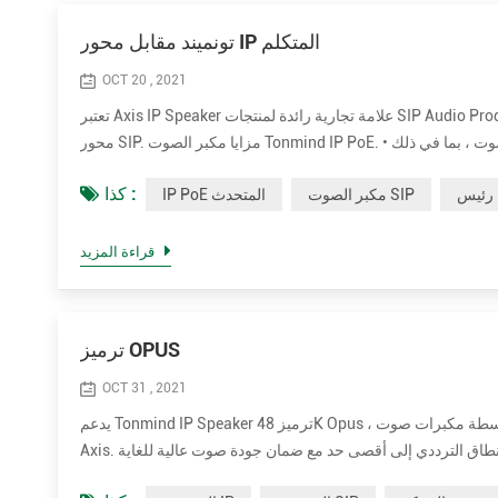
تونميند مقابل محور IP المتكلم
OCT 20 , 2021
تعتبر Axis IP Speaker علامة تجارية رائدة لمنتجات SIP Audio Prodcuts في جميع أنحاء العالم. نقارن طيه المعلمة بين Tonmind و مكبر صوت Paging
محور SIP. مزايا مكبر الصوت Tonmind IP PoE. • دعم المزيد من الترميز لتحسين جودة الصوت ، بما في ذلك OPUS ， MP1 / MP2 / MP3 ... إلخ. • قوة
كذا :
مكبر الصوت SIP
IP PoE المتحدث
قراءة المزيد
ترميز OPUS
OCT 31 , 2021
يدعم Tonmind IP Speaker ترميز 48K Opus ، والذي لم يتم تقديمه بواسطة مكبرات صوت Sip من العلامات التجارية الأخرى في السوق بما في ذلك 2N و
Axis. يمكن أن يقلل التأليف من النطاق الترددي إلى أقصى حد مع ضمان جودة صوت عالية للغاية. Opus هو تنسيق ترميز صوتي طورته مؤسسة Xiph.Org