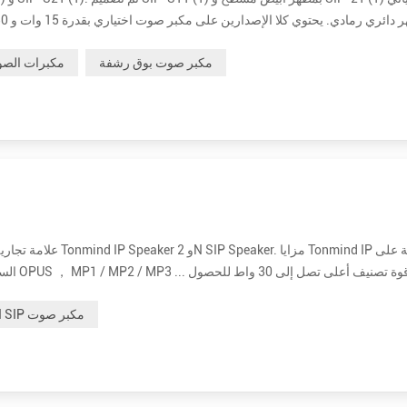
ر الطاقة والاتصال بشبكتك. قم بت...
مكبر صوت بوق رشفة
مكبرات الصو
السماعا
على صوت واضح وعالي. إنها 15 وات و 30 وات اختيارية. • أكثر فعالية من حيث التكلفة. سعر مكبر صوت ip بالجملة لـ 2N حوالي ثلاثة أضع...
2N SIP مكبر صوت