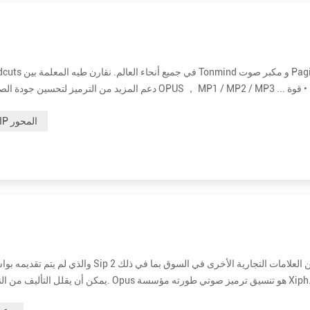
تصنيف أعلى تصل إلى 30 واط للحصول على صوت واضح وعالي. إنها 15 وات و 30 وات اختيارية. • أكثر فعالية من حيث التكلفة. سعر الموزع ب...
رئيس IP المحور
م والصوت العام بكفاءة في تنسيق واحد ، مع الحفاظ على زمن انتقال منخفض بما يكفي للتواصل التفاعلي ف...