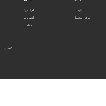
التعليمات
الإخبارية
مركز التحميل
اتصل بنا
مقالات
الاتصال الد
دعم شبكة IPv6
سياسة خاصة
|
XML
|
خريطة الموقع
حقوق النشر © 2014-2026 Xiamen Tonmind Technology Co., Ltd. كل الحقوق محفوظة. |