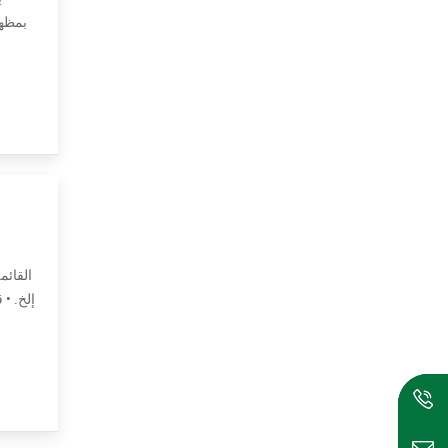
القرن IP بسيطة جدًا للتثبيت. وهو يدعم PoE (Power over Ethernet). باستخدام كبل شبكة قياسي واحد ، فإنه يوف