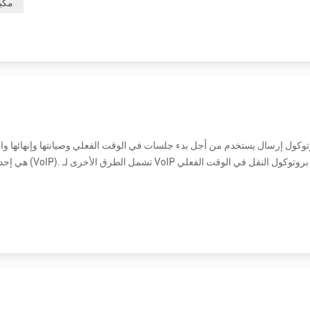
مكب
، وبروتوكول التحكم في النقل في الوقت الفعلي (RTCP) ، وبروتوكول وصف الجلسة (SDP). الفائدة الأساسية من SIP هي أنه يوفر اتصالا...