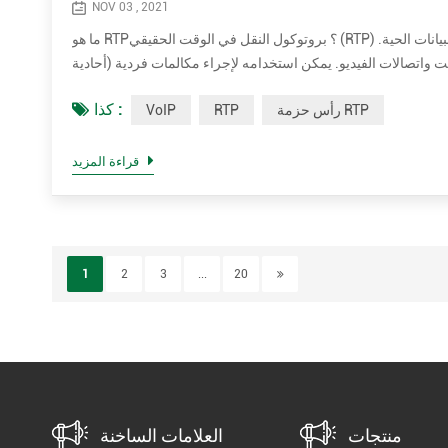
NOV 03 , 2021
ما هو RTP؟ بروتوكول النقل في الوقت الحقيقي (RTP) هو معيار شبكة مصمم لنقل بيانات الصوت أو الفيديو التي تم تحسينها للتسليم المتسق للبيانات الحية.
نت واتصالات الفيديو. يمكن استخدامه لإجراء مكالمات فردية (أحادية
كذا :
رأس حزمة RTP
RTP
VoIP
قراءة المزيد
1
2
3
...
20
منتجات
العلامات الساخنة