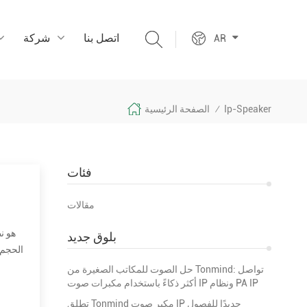
اتصل بنا
شركة
AR
Ip-Speaker
الصفحة الرئيسية
/
فئات
مقالات
بلوق جديد
الحجم 
في أي مكان علني يتطلب أن يكون مذيع أو فنانا، إلخ. تكون مسموعة بدرجة كافية على مسافة أو أكثر من مساحة كبيرة. تشمل التطبيقات النموذجية المل...
حل الصوت للمكاتب الصغيرة من Tonmind: تواصل
أكثر ذكاءً باستخدام مكبرات صوت IP ونظام PA IP
تطلق Tonmind مكبر صوت IP جديدًا للفصول