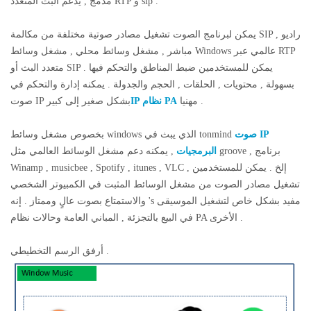
مدمج , يدعم البث المتعدد RTP و sip .
يمكن لبرنامج الصوت تشغيل مصادر صوتية مختلفة من مكالمة SIP , راديو
مباشر , مشغل وسائط محلي , مشغل وسائط Windows عالمي عبر RTP
متعدد البث أو SIP . يمكن للمستخدمين ضبط المناطق والتحكم فيها
بسهولة , محتويات , الحلقات , الحجم والجدولة .
يمكنه إدارة والتحكم في
مهنيا .
نظام PA
IP
صوت IP بشكل صغير إلى كبير
صوت IP
بخصوص مشغل وسائط windows الذي يبث في tonmind
البرمجيات
, يمكنه دعم مشغل الوسائط العالمي مثل groove , برنامج
Winamp , musicbee , Spotify , itunes , VLC , إلخ . يمكن للمستخدمين
تشغيل مصادر الصوت من مشغل الوسائط المثبت في الكمبيوتر الشخصي
والاستمتاع بصوت عالٍ وممتاز . إنه 's مفيد بشكل خاص لتشغيل الموسيقى
في البيع بالتجزئة , المباني العامة وحالات نظام PA الأخرى .
أرفق الرسم التخطيطي .