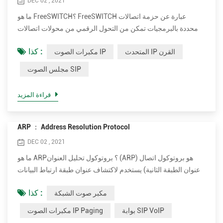
DEC 02 , 2021
ما هو FreeSWITCH؟ FreeSWITCH عبارة عن حزمة اتصالات
محددة بالبرمجيات تمكن من التحول الرقمي من محولات اتصالات
مملوكة ملكية إلى تطبيق برمجي متعدد الاستخدامات يعمل على أي
كذا :
المتحدث IP القرن
مكبرات الصوت IP
جهاز سلعي. من Raspberry PI إلى خادم متعدد النواة ، يمكن لـ
FreeSWITCH إطلاق إمكانات الاتصالات لأي جهاز. إلى جانب النظام
مجلس الصوت SIP
الأساسي السحابي المستضاف ، SignalWire ، يمكن لـ
FreeSWITCH الاتصال بالعالم الخارجي والتوسع في أي حجم. يمكن
قراءة المزيد
لـ Fre...
ARP ： Address Resolution Protocol
DEC 02 , 2021
ما هو ARP؟ بروتوكول تحليل العنوان (ARP) هو بروتوكول اتصال
يستخدم لاكتشاف عنوان طبقة ارتباط البيانات (عنوان الطبقة الثانية
مثل عنوان التحكم في الوصول إلى الوسائط (MAC)) المرتبط بعنوان
كذا :
مكبر صوت الشبكة
طبقة الإنترنت (عنوان الطبقة الثالثة مثل عنوان IPv4). تم تعريف
ARP في عام 1982 بواسطة RFC 826. ARP هو بروتوكول استجابة
بوابة SIP VoIP
مكبرات الصوت IP Paging
للطلب أو الرد على الطلب حيث يرسل أحد الأجهزة طلبًا إلى جهاز