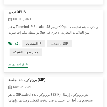
ترميز OPUS
OCT 31 , 2021
يدعم Tonmind IP Speaker ترميز 48K Opus ، والذي لم يتم تقديمه
بواسطة مكبرات صوت Sip من العلامات التجارية الأخرى في
السوق بما في ذلك 2N و Axis. يمكن أن يقلل التأليف من النطاق
كذا :
المتحدث SIP
المتحدث IP
الترددي إلى أقصى حد مع ضمان جودة صوت عالية للغاية. Opus هو
تنسيق ترميز صوتي طورته مؤسسة Xiph.Org Foundation ، وهو
مكبر صوت الشبكة
مصمم لترميز الكلام والصوت العام بكفاءة في تنسيق واحد ، مع
الحفاظ على زمن انتقال منخفض بما يكفي للتواصل التفاعلي ف...
قراءة المزيد
بروتوكول بدء الجلسة (SIP)
NOV 02 , 2021
ما هو SIP؟ بروتوكول بدء الجلسة (SIP) هو بروتوكول إرسال
يستخدم من أجل بدء جلسات في الوقت الفعلي وصيانتها وإنهائها
والتي تتضمن تطبيقات الصوت والفيديو والرسائل. SIP هي إحدى