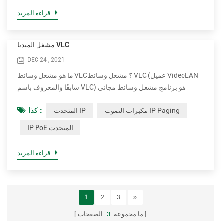
آخر يطلب بعض المعلومات ، والذي سيرد علي...
قراءة المزيد
مشغل الميديا ​​VLC
DEC 24 , 2021
ما هو مشغل وسائط VLC؟ مشغل وسائط VLC (عميل VideoLAN
سابقًا والمعروف باسم VLC) هو برنامج مشغل وسائط مجاني
ومفتوح المصدر ومحمول وعبر الأنظمة الأساسية وخادم وسائط
كذا :
مكبرات الصوت IP Paging
المتحدث IP
متدفقة تم تطويره بواسطة مشروع VideoLAN. VLC متاح لأنظمة
تشغيل سطح المكتب والأنظمة الأساسية للجوّال ، مثل Android و
IP PoE المتحدث
iOS و iPadOS. يتوفر VLC أيضًا على منصات التوزيع الرقمية مثل
متجر تطبيقات Apple و Google Play و Microsoft Store. يعد VLC
قراءة المزيد
أشهر ...
1
2
3
ما مجموعه
3
الصفحات