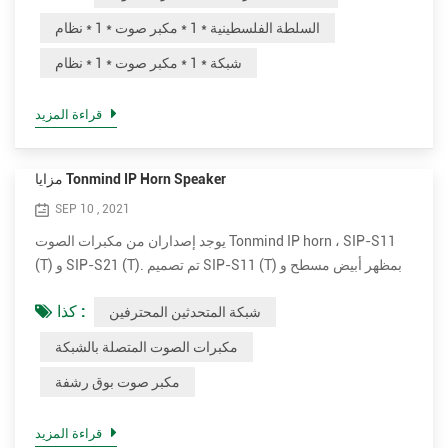
* 1 * موسيقى ، * 1 * إعلانات سنوية ، * 1 * أمان * 1 * أو * 1 * حريق
السلطة الفلسطينية * 1 * مكبر صوت * 1 * نظام
* 1 * إنذار * 1 * ربط .* 1 * * 1 * مختلف * 1 * نماذج * 1 * يمكن * 1 *
شبكة * 1 * مكبر صوت * 1 * نظام
يك...
قراءة المزيد
مزايا Tonmind IP Horn Speaker
SEP 10 , 2021
يوجد إصداران من مكبرات الصوت Tonmind IP horn ، SIP-S11
(T) و SIP-S21 (T). تم تصميم SIP-S11 (T) بمظهر أبيض مسطح و
SIP-21 (T) يأتي بمظهر دائري رمادي. يحتوي كلا الإصدارين على
كذا :
شبكة المتحدثين المحترفين
مكبر صوت اختياري بقدرة 15 وات و 30 وات. التوصيل والبث. سهل
التركيب مكبرات الصوت الخارجية ذات القرن IP بسيطة جدًا للتثبيت.
مكبرات الصوت المتصلة بالشبكة
وهو يدعم PoE (Power over Ethernet). باستخدام كبل شبكة
مكبر صوت بوق رشفة
قياسي واحد ، فإنه يوفر الطاقة والاتصال بشبكتك. قم بت...
قراءة المزيد