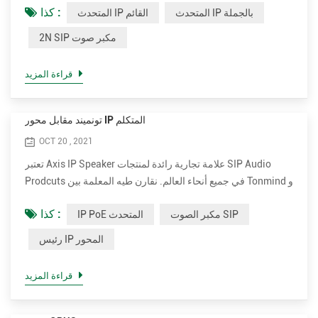
كذا :
المتحدث IP بالجملة
المتحدث IP القائم
لتحسين جودة الصوت ، بما في ذلك OPUS ， MP1 / MP2 / MP3
... إلخ. • قوة تصنيف أعلى تصل إلى 30 واط للحصول على صوت
2N SIP مكبر صوت
واضح وعالي. إنها 15 وات و 30 وات اختيارية. • أكثر فعالية من حيث
التكلفة. سعر مكبر صوت ip بالجملة لـ 2N حوالي ثلاثة أضع...
قراءة المزيد
تونميند مقابل محور IP المتكلم
OCT 20 , 2021
تعتبر Axis IP Speaker علامة تجارية رائدة لمنتجات SIP Audio
Prodcuts في جميع أنحاء العالم. نقارن طيه المعلمة بين Tonmind و
مكبر صوت Paging محور SIP. مزايا مكبر الصوت Tonmind IP
كذا :
مكبر الصوت SIP
IP PoE المتحدث
PoE. • دعم المزيد من الترميز لتحسين جودة الصوت ، بما في ذلك
OPUS ， MP1 / MP2 / MP3 ... إلخ. • قوة تصنيف أعلى تصل إلى
رئيس IP المحور
30 واط للحصول على صوت واضح وعالي. إنها 15 وات و 30 وات
اختيارية. • أكثر فعالية من حيث التكلفة. سعر الموزع ب...
قراءة المزيد