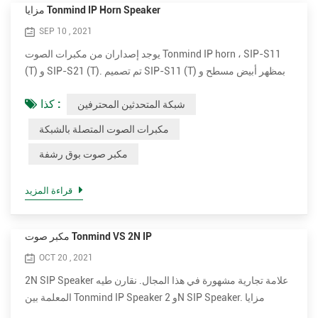
مزايا Tonmind IP Horn Speaker
SEP 10 , 2021
يوجد إصداران من مكبرات الصوت Tonmind IP horn ، SIP-S11
(T) و SIP-S21 (T). تم تصميم SIP-S11 (T) بمظهر أبيض مسطح و
SIP-21 (T) يأتي بمظهر دائري رمادي. يحتوي كلا الإصدارين على
كذا :
شبكة المتحدثين المحترفين
مكبر صوت اختياري بقدرة 15 وات و 30 وات. التوصيل والبث. سهل
التركيب مكبرات الصوت الخارجية ذات القرن IP بسيطة جدًا للتثبيت.
مكبرات الصوت المتصلة بالشبكة
وهو يدعم PoE (Power over Ethernet). باستخدام كبل شبكة
مكبر صوت بوق رشفة
قياسي واحد ، فإنه يوفر الطاقة والاتصال بشبكتك. قم بت...
قراءة المزيد
مكبر صوت Tonmind VS 2N IP
OCT 20 , 2021
2N SIP Speaker علامة تجارية مشهورة في هذا المجال. نقارن طيه
المعلمة بين Tonmind IP Speaker و 2N SIP Speaker. مزايا
Tonmind IP القائمة على السماعات. • دعم المزيد من الترميز