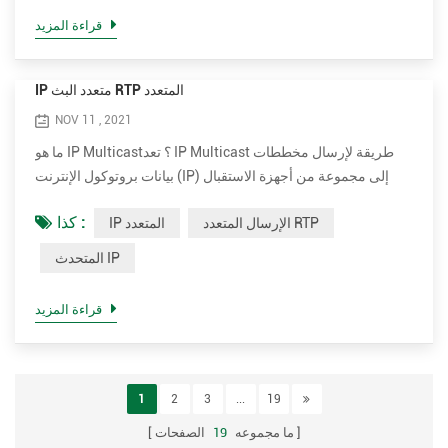
وبروتوكول التحكم في النقل في الوقت الفعلي (RTCP) ،
قراءة المزيد
وبروتوكول وصف الجلسة (SDP). الفائدة الأساسية من SIP هي أنه
يوفر اتصالا...
IP متعدد البث RTP المتعدد
NOV 11 , 2021
ما هو IP Multicast؟ تعد IP Multicast طريقة لإرسال مخططات
بيانات بروتوكول الإنترنت (IP) إلى مجموعة من أجهزة الاستقبال
المهتمة في عملية إرسال واحدة. إنه شكل خاص ببث متعدد خاص بـ
كذا :
الإرسال المتعدد RTP
IP المتعدد
IP ويستخدم لتدفق الوسائط وتطبيقات الشبكة الأخرى. يستخدم كتل
عناوين الإرسال المتعدد المحجوزة خصيصًا في IPv4 و IPv6. IP
المتحدث IP
Multicast عبارة عن تقنية للاتصال في الوقت الفعلي من شخص
إلى متعدد ومن أطراف إلى عدة عبر بنية أساسية IP في ...
قراءة المزيد
1
2
3
...
19
ما مجموعه
19
الصفحات