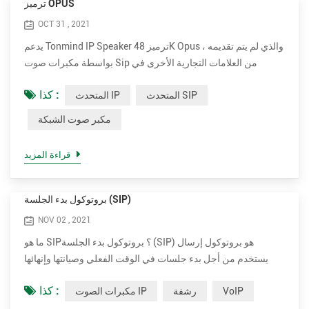
ترميز OPUS
OCT 31 , 2021
يدعم Tonmind IP Speaker ترميز 48K Opus ، والذي لم يتم تقديمه
بواسطة مكبرات صوت Sip من العلامات التجارية الأخرى في
السوق بما في ذلك 2N و Axis. يمكن أن يقلل التأليف من النطاق
كذا :
المتحدث SIP
المتحدث IP
الترددي إلى أقصى حد مع ضمان جودة صوت عالية للغاية. Opus هو
تنسيق ترميز صوتي طورته مؤسسة Xiph.Org Foundation ، وهو
مكبر صوت الشبكة
مصمم لترميز الكلام والصوت العام بكفاءة في تنسيق واحد ، مع
الحفاظ على زمن انتقال منخفض بما يكفي للتواصل التفاعلي ف...
قراءة المزيد
بروتوكول بدء الجلسة (SIP)
NOV 02 , 2021
ما هو SIP؟ بروتوكول بدء الجلسة (SIP) هو بروتوكول إرسال
يستخدم من أجل بدء جلسات في الوقت الفعلي وصيانتها وإنهائها
والتي تتضمن تطبيقات الصوت والفيديو والرسائل. SIP هي إحدى
كذا :
VoIP
رشفة
مكبرات الصوت IP
طرق بروتوكول نقل الصوت عبر الإنترنت (VoIP). تشمل الطرق
الأخرى لـ VoIP بروتوكول النقل في الوقت الفعلي (RTP) ،