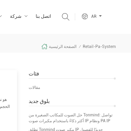
اتصل بنا
شركة
AR
Retail-Pa-System
الصفحة الرئيسية
/
فئات
مقالات
بلوق جديد
الحجم 
في أي مكان علني يتطلب أن يكون مذيع أو فنانا، إلخ. تكون مسموعة بدرجة كافية على مسافة أو أكثر من مساحة كبيرة. تشمل التطبيقات النموذجية المل...
حل الصوت للمكاتب الصغيرة من Tonmind: تواصل
أكثر ذكاءً باستخدام مكبرات صوت IP ونظام PA IP
تطلق Tonmind مكبر صوت IP جديدًا للفصول