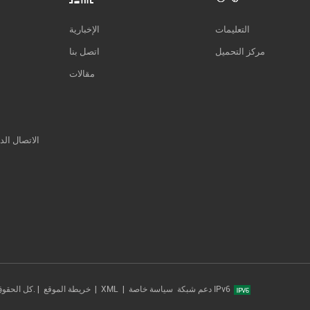
التعليمات
الإخبارية
مركز التحميل
اتصل بنا
مقالات
الاتصال الد
دعم شبكة IPv6
سياسة خاصة
|
XML
|
خريطة الموقع
حقوق النشر © 2014-2026 Xiamen Tonmind Technology Co., Ltd. كل الحقوق محفوظة. |