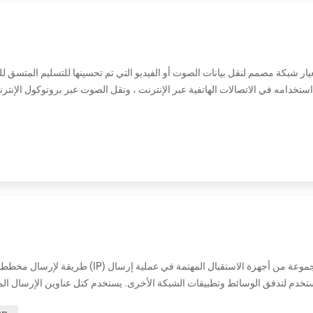
استخدامه في الاتصالات الهاتفية عبر الإنترنت ، ونقل الصوت عبر بروتوكول الإنتر
الإرسال) أو في مؤتمرات فردية متعددة (البث المتعدد). يعمل RTP عادةً عبر بروتوكول مخطط بيانات المستخدم (UDP). يتم ...
في IPv4 و IPv6. IP Multicast عبارة عن تقنية للاتصال في الوقت الفعلي من شخص إلى متعدد ومن أطراف إلى عدة عبر بنية أساسية IP في ...