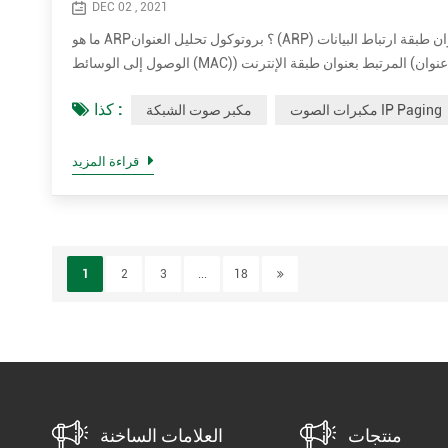
DEC 02 , 2021
ما هو ARP؟ بروتوكول تحليل العنوان (ARP) هو بروتوكول اتصال يستخدم لاكتشاف عنوان طبقة ارتباط البيانات (عنوان الطبقة الثانية مثل عنوان التحكم في
الوصول إلى الوسائط (MAC)) المرتبط بعنوان طبقة الإنترنت (عنوان الطبقة الثالثة مثل عنوان IPv4). تم تعريف ARP في عام 1982 بواسطة RFC 826. ARP
كذا :
مكبرات الصوت IP Paging
مكبر صوت الشبكة
قراءة المزيد
1
2
3
...
18
منتجات
العلامات الساخنة