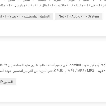
مباشر * 1 * أو * 1 * مجدول * 1 * إعلانات * 1 * في * 1 * مختلف * 1 * مناطق مختلف * 1 * ص...
Net * 1 * Audio * 1 * System
السلطة الفلسطينية * 1 * نظام * 1 * اتصال داخلي
تصنيف أعلى تصل إلى 30 واط للحصول على صوت واضح وعالي. إنها 15 وات و 30 وات اختيارية. • أكثر فعالية من حيث التكلفة. سعر الموزع ب...
رئيس IP المحور