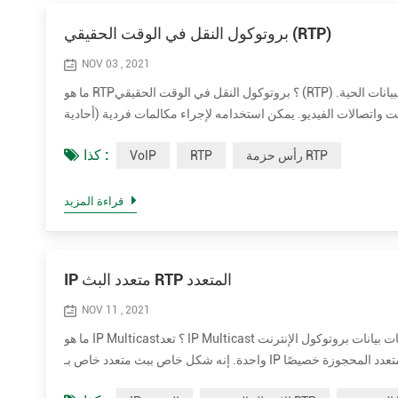
بروتوكول النقل في الوقت الحقيقي (RTP)
NOV 03 , 2021
ما هو RTP؟ بروتوكول النقل في الوقت الحقيقي (RTP) هو معيار شبكة مصمم لنقل بيانات الصوت أو الفيديو التي تم تحسينها للتسليم المتسق للبيانات الحية.
نت واتصالات الفيديو. يمكن استخدامه لإجراء مكالمات فردية (أحادية
كذا :
رأس حزمة RTP
RTP
VoIP
قراءة المزيد
IP متعدد البث RTP المتعدد
NOV 11 , 2021
ما هو IP Multicast؟ تعد IP Multicast طريقة لإرسال مخططات بيانات بروتوكول الإنترنت (IP) إلى مجموعة من أجهزة الاستقبال المهتمة في عملية إرسال
واحدة. إنه شكل خاص ببث متعدد خاص بـ IP ويستخدم لتدفق الوسائط وتطبيقات الشبكة الأخرى. يستخدم كتل عناوين الإرسال المتعدد المحجوزة خصيصًا