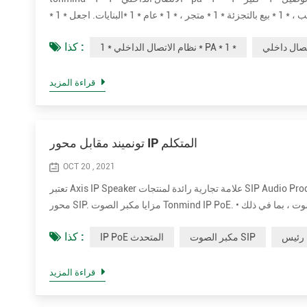
الفوائد * 1 * في * 1 * مختلفة * 1 * حالات ، * 1 * لمثال * 1 * ، * 1 * مدارس ، * 1 * مكاتب ، * 1 * بيع بالتجزئة * 1 * متجر ، * 1 * عام * 1 *البنايات. اجعل * 1 *
كذا :
نظام الاتصال الداخلي * 1 * PA * 1 *
قراءة المزيد
تونميند مقابل محور IP المتكلم
OCT 20 , 2021
تعتبر Axis IP Speaker علامة تجارية رائدة لمنتجات SIP Audio Prodcuts في جميع أنحاء العالم. نقارن طيه المعلمة بين Tonmind و مكبر صوت Paging
محور SIP. مزايا مكبر الصوت Tonmind IP PoE. • دعم المزيد من الترميز لتحسين جودة الصوت ، بما في ذلك OPUS ， MP1 / MP2 / MP3 ... إلخ. • قوة
كذا :
مكبر الصوت SIP
IP PoE المتحدث
قراءة المزيد