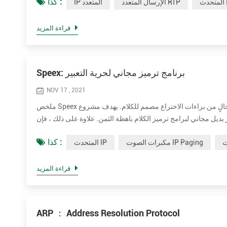
كذا :
 IP
الإرسال المتعدد RTP
IP المتعدد
قراءة المزيد
Speex: برنامج ترميز مجاني لحرية التعبير
NOV 17 , 2021
ملخص Speex هو تنسيق ضغط صوتي مفتوح المصدر / برمجيات مجانية وخالٍ من براءات الاختراع مصمم للكلام. يهدف مشروع Speex إلى تقليل حاجز
امج ترميز الكلام باهظة الثمن. علاوة على ذلك ، فإن Speex تتكيف جيدًا مع تطبيقات الإنترنت
كذا :
مكبرات الصوت IP Paging
المتحدث IP
قراءة المزيد
ARP ： Address Resolution Protocol