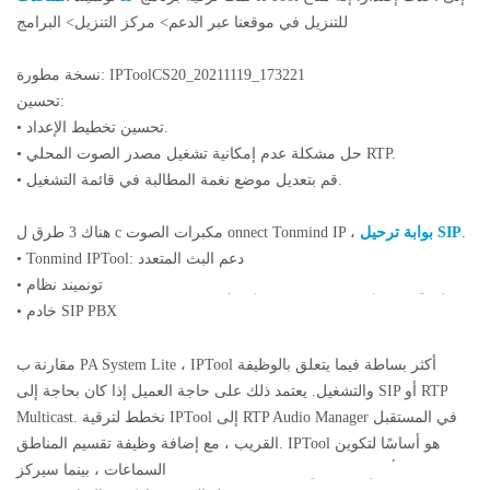
للتنزيل
في موقعنا عبر الدعم> مركز التنزيل> البرامج
نسخة مطورة: IPToolCS20_20211119_173221
تحسين:
تحسين تخطيط الإعداد.
•
حل مشكلة عدم إمكانية تشغيل مصدر الصوت المحلي RTP.
•
قم بتعديل موضع نغمة المطالبة في قائمة التشغيل.
•
.
بوابة ترحيل SIP
مكبرات الصوت onnect Tonmind IP ،
هناك 3 طرق ل c
Tonmind IPTool: دعم البث المتعدد
•
، SIP (برنامج الخادم)
نظام PA لايت: الدعم
تيارات البث المتعدد
تونميند
•
خادم SIP PBX
•
مقارنة ب
PA System Lite ، IPTool أكثر بساطة فيما يتعلق بالوظيفة
والتشغيل. يعتمد ذلك على حاجة العميل إذا كان بحاجة إلى SIP أو RTP
Multicast. نخطط لترقية IPTool إلى RTP Audio Manager في المستقبل
القريب ، مع إضافة وظيفة تقسيم المناطق. IPTool هو أساسًا لتكوين
السماعات ، بينما
سيركز RTP Audio Manager بشكل أكبر على حلول