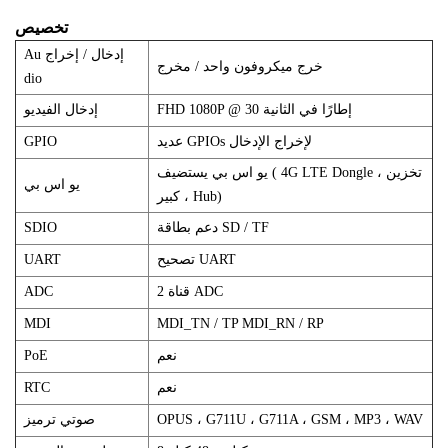
تخصيص
إدخال / إخراج
u
A
خرج ميكروفون واحد / مخرج
dio
FHD 1080P @ 30 إطارًا في الثانية
إدخال الفيديو
GPIOs لإخراج الإدخال
عديد
GPIO
4G LTE Dongle ، تخزين
يستضيف (
يو اس بي
يو اس بي
كبير ، Hub)
دعم بطاقة SD / TF
SDIO
UART
تصحيح
UART
ADC
قناة
2
ADC
MDI
MDI_TN / TP MDI_RN / RP
نعم
PoE
نعم
RTC
OPUS ، G711U ، G711A ، GSM ، MP3 ، WAV
صوتي
ترميز