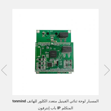
تعدد الكلور مع كاميرا
tonmind المسبار لوحة ثنائي الفينيل متعدد الكلور للهاتف
باب إنترفون IP المتكلم