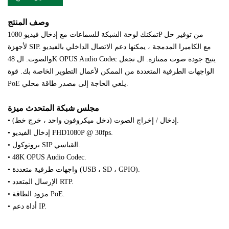
وصف المنتج
تمكنك لوحة الشبكة للسماعات مع إدخال فيديو 1080P من توفير حل
لأجهزة SIP. مع الكاميرا المدمجة ، يمكنها دعم الاتصال الداخلي بالفيديو
48K OPUS Audio Codec يتيح جودة صوت ممتازة. ال
تجعل
والصوت. ال
الواجهات الطرفية المتعددة من الممكن لأعمال التطوير الخاصة بك. قوة
يلغي الحاجة إلى مصدر طاقة محلي.
PoE
مجلس شبكة المتحدث
ميزة
إدخال / إخراج الصوت (دخل ميكروفون واحد ، خرج خط).
•
إدخال الفيديو FHD1080P @ 30fps.
•
بروتوكول SIP القياسي.
•
•
48K OPUS Audio Codec.
واجهات طرفية متعددة (USB ، SD ، GPIO).
•
الإرسال المتعدد RTP.
•
مزود الطاقة PoE.
•
أداة دعم IP.
•