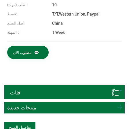
10
طلب (موك):
T/T,Western Union, Paypal
قسط:
China
أصل المنتج:
1 Week
المهلة：
مطلوب الان
فئات
منتجات جديدة
تفاصيل المنتج