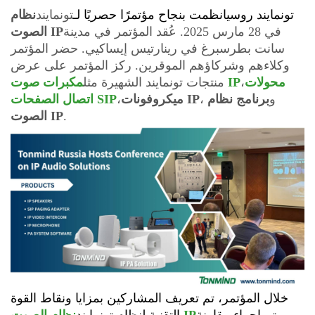
تونمايند روسيا
نظمت بنجاح مؤتمرًا حصريًا لـ
تونمايند
نظام
في 28 مارس 2025. عُقد المؤتمر في مدينة
الصوت IP
سانت بطرسبرغ في رينارتيس إيساكيي. حضر المؤتمر
وكلاءهم وشركاؤهم الموقرين. ركز المؤتمر على عرض
محولات
،
مكبرات صوت IP
منتجات تونمايند الشهيرة مثل
، و
برنامج نظام
ميكروفونات IP
،
اتصال الصفحات SIP
.
الصوت IP
خلال المؤتمر، تم تعريف المشاركين بمزايا ونقاط القوة