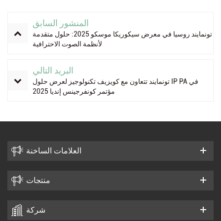
المنشور السابق
تونمايند روسيا في معرض سيكوريكا موسكو 2025: حلول متقدمة
لأنظمة الصوت الاحترافية
البريد التالي
تونمايند تتعاون مع كويزيف تكنولوجيز لعرض حلول IP PA في
مؤتمر كونفرجينس إنديا 2025
العلامات الساخنة
منتجات
شركة