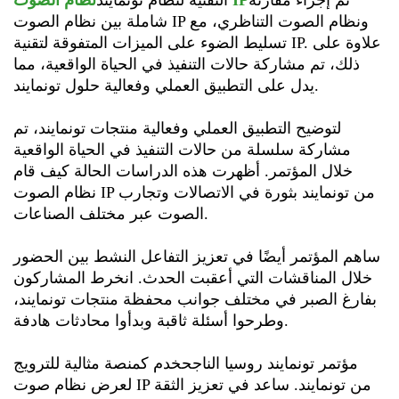
تم إجراء مقارنة
نظام الصوت IP
التقنية لنظام تونمايند
شاملة بين نظام الصوت IP ونظام الصوت التناظري، مع
تسليط الضوء على الميزات المتفوقة لتقنية IP. علاوة على
ذلك، تم مشاركة حالات التنفيذ في الحياة الواقعية، مما
يدل على التطبيق العملي وفعالية حلول تونمايند.
لتوضيح التطبيق العملي وفعالية منتجات تونمايند، تم
مشاركة سلسلة من حالات التنفيذ في الحياة الواقعية
خلال المؤتمر. أظهرت هذه الدراسات الحالة كيف قام
نظام الصوت IP من تونمايند بثورة في الاتصالات وتجارب
الصوت عبر مختلف الصناعات.
ساهم المؤتمر أيضًا في تعزيز التفاعل النشط بين الحضور
خلال المناقشات التي أعقبت الحدث. انخرط المشاركون
بفارغ الصبر في مختلف جوانب محفظة منتجات تونمايند،
وطرحوا أسئلة ثاقبة وبدأوا محادثات هادفة.
مؤتمر تونمايند روسيا الناجح
خدم كمنصة مثالية للترويج
لعرض نظام صوت IP من تونمايند. ساعد في تعزيز الثقة