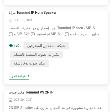
مزايا Tonmind IP Horn Speaker
SEP 10 , 2021
يوجد إصداران من مكبرات الصوت Tonmind IP horn ، SIP-S11
(T) و SIP-S21 (T). تم تصميم SIP-S11 (T) بمظهر أبيض مسطح و
SIP-21 (T) يأتي بمظهر دائري رمادي. يحتوي كلا الإصدارين على
كذا :
شبكة المتحدثين المحترفين
مكبر صوت اختياري بقدرة 15 وات و 30 وات. التوصيل والبث. سهل
التركيب مكبرات الصوت الخارجية ذات القرن IP بسيطة جدًا للتثبيت.
مكبرات الصوت المتصلة بالشبكة
وهو يدعم PoE (Power over Ethernet). باستخدام كبل شبكة
مكبر صوت بوق رشفة
قياسي واحد ، فإنه يوفر الطاقة والاتصال بشبكتك. قم بت...
قراءة المزيد
مكبر صوت Tonmind VS 2N IP
OCT 20 , 2021
2N SIP Speaker علامة تجارية مشهورة في هذا المجال. نقارن طيه