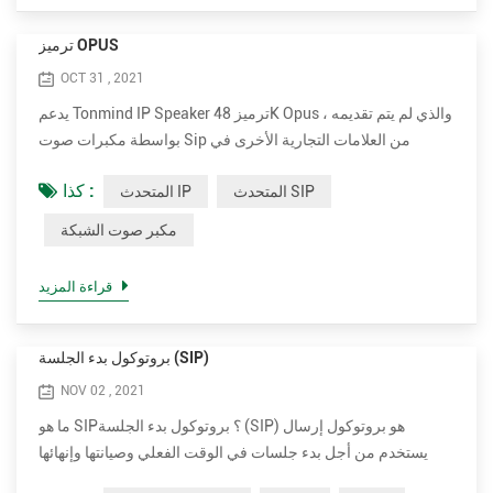
ترميز OPUS
OCT 31 , 2021
يدعم Tonmind IP Speaker ترميز 48K Opus ، والذي لم يتم تقديمه
بواسطة مكبرات صوت Sip من العلامات التجارية الأخرى في
السوق بما في ذلك 2N و Axis. يمكن أن يقلل التأليف من النطاق
كذا :
المتحدث SIP
المتحدث IP
الترددي إلى أقصى حد مع ضمان جودة صوت عالية للغاية. Opus هو
تنسيق ترميز صوتي طورته مؤسسة Xiph.Org Foundation ، وهو
مكبر صوت الشبكة
مصمم لترميز الكلام والصوت العام بكفاءة في تنسيق واحد ، مع
الحفاظ على زمن انتقال منخفض بما يكفي للتواصل التفاعلي ف...
قراءة المزيد
بروتوكول بدء الجلسة (SIP)
NOV 02 , 2021
ما هو SIP؟ بروتوكول بدء الجلسة (SIP) هو بروتوكول إرسال
يستخدم من أجل بدء جلسات في الوقت الفعلي وصيانتها وإنهائها
والتي تتضمن تطبيقات الصوت والفيديو والرسائل. SIP هي إحدى