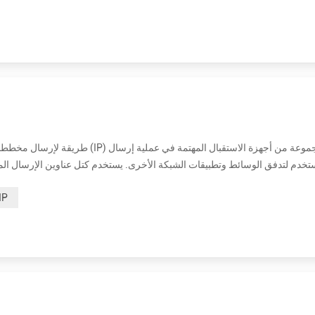
في IPv4 و IPv6. IP Multicast عبارة عن تقنية للاتصال في الوقت الفعلي من شخص إلى متعدد ومن أطراف إلى عدة عبر بنية أساسية IP في ...
المتحدث