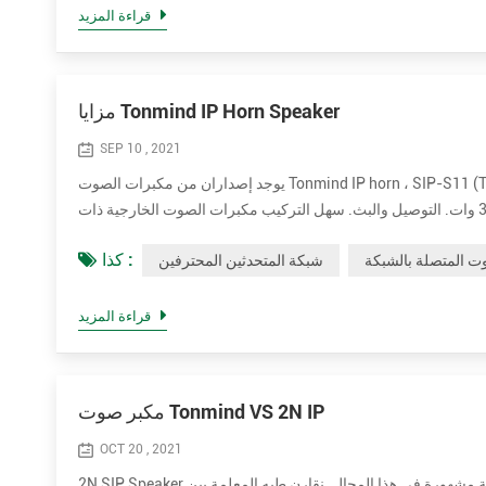
قراءة المزيد
مزايا Tonmind IP Horn Speaker
SEP 10 , 2021
يوجد إصداران من مكبرات الصوت Tonmind IP horn ، SIP-S11 (T) و SIP-S21 (T). تم تصميم SIP-S11 (T) بمظهر أبيض مسطح و SIP-21 (T) يأتي
بمظهر دائري رمادي. يحتوي كلا الإصدارين على مكبر صوت اختياري بقدرة 15 وات و 30 وات. التوصيل والبث. سهل التركيب مكبرات الصوت الخارجية ذات
كذا :
ت المتصلة بالشبكة
شبكة المتحدثين المحترفين
قراءة المزيد
مكبر صوت Tonmind VS 2N IP
OCT 20 , 2021
2N SIP Speaker علامة تجارية مشهورة في هذا المجال. نقارن طيه المعلمة بين Tonmind IP Speaker و 2N SIP Speaker. مزايا Tonmind IP القائمة على