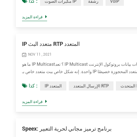
كذا :
VoIP
رشفة
مكبرات الصوت IP
قراءة المزيد
IP متعدد البث RTP المتعدد
NOV 11 , 2021
ما هو IP Multicast؟ تعد IP Multicast طريقة لإرسال مخططات بيانات بروتوكول الإنترنت (IP) إلى مجموعة من أجهزة الاستقبال المهتمة في عملية إرسال
واحدة. إنه شكل خاص ببث متعدد خاص بـ IP ويستخدم لتدفق الوسائط وتطبيقات الشبكة الأخرى. يستخدم كتل عناوين الإرسال المتعدد المحجوزة خصيصًا
كذا :
 IP
الإرسال المتعدد RTP
IP المتعدد
قراءة المزيد
Speex: برنامج ترميز مجاني لحرية التعبير