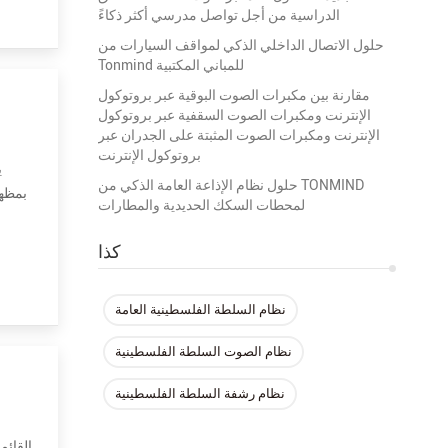
الدراسية من أجل تواصل مدرسي أكثر ذكاءً
حلول الاتصال الداخلي الذكي لمواقف السيارات من
Tonmind للمباني المكتبية
مقارنة بين مكبرات الصوت البوقية عبر بروتوكول
الإنترنت ومكبرات الصوت السقفية عبر بروتوكول
الإنترنت ومكبرات الصوت المثبتة على الجدران عبر
بروتوكول الإنترنت
حلول نظام الإذاعة العامة الذكي من TONMIND
لمحطات السكك الحديدية والمطارات
القرن IP بسيطة جدًا للتثبيت. وهو يدعم PoE (Power over Ethernet). باستخدام كبل شبكة قياسي واحد ، فإنه يوف
كذا
نظام السلطة الفلسطينية العامة
نظام الصوت السلطة الفلسطينية
نظام رشفة السلطة الفلسطينية