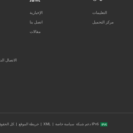
التعليمات
الإخبارية
مركز التحميل
اتصل بنا
مقالات
الاتصال الد
دعم شبكة IPv6
سياسة خاصة
|
XML
|
خريطة الموقع
حقوق النشر © 2014-2026 Xiamen Tonmind Technology Co., Ltd. كل الحقوق محفوظة. |