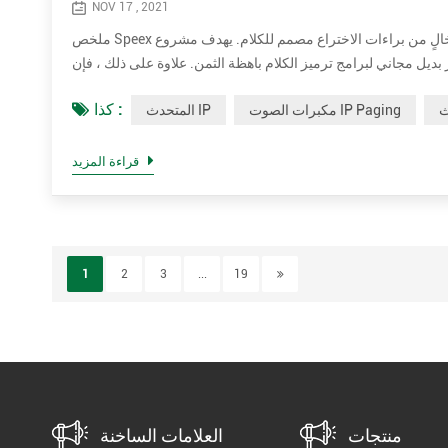
NOV 17 , 2021
ملخص Speex هو تنسيق ضغط صوتي مفتوح المصدر / برمجيات مجانية وخالٍ من براءات الاختراع مصمم للكلام. يهدف مشروع Speex إلى تقليل حاجز
امج ترميز الكلام باهظة الثمن. علاوة على ذلك ، فإن Speex تتكيف جيدًا مع تطبيقات الإنترنت
كذا :
مكبرات الصوت IP Paging
المتحدث IP
قراءة المزيد
1
2
3
...
19
منتجات
العلامات الساخنة