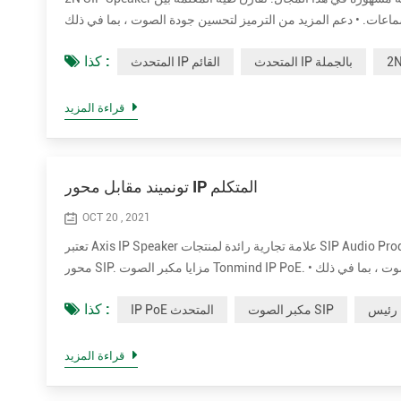
ت. • دعم المزيد من الترميز لتحسين جودة الصوت ، بما في ذلك OPUS ， MP1 / MP2 / MP3 ... إلخ. • قوة تصنيف أعلى تصل إلى 30 واط للحصول
كذا :
المتحدث IP بالجملة
المتحدث IP القائم
قراءة المزيد
تونميند مقابل محور IP المتكلم
OCT 20 , 2021
تعتبر Axis IP Speaker علامة تجارية رائدة لمنتجات SIP Audio Prodcuts في جميع أنحاء العالم. نقارن طيه المعلمة بين Tonmind و مكبر صوت Paging
محور SIP. مزايا مكبر الصوت Tonmind IP PoE. • دعم المزيد من الترميز لتحسين جودة الصوت ، بما في ذلك OPUS ， MP1 / MP2 / MP3 ... إلخ. • قوة
كذا :
مكبر الصوت SIP
IP PoE المتحدث
قراءة المزيد