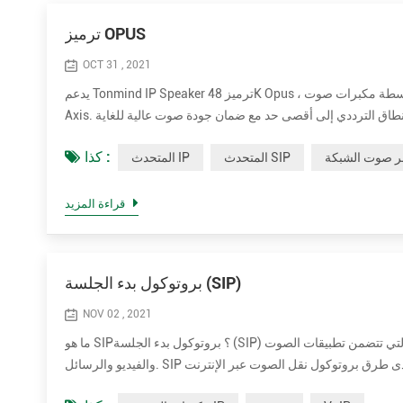
ترميز OPUS
OCT 31 , 2021
يدعم Tonmind IP Speaker ترميز 48K Opus ، والذي لم يتم تقديمه بواسطة مكبرات صوت Sip من العلامات التجارية الأخرى في السوق بما في ذلك 2N و
Axis. يمكن أن يقلل التأليف من النطاق الترددي إلى أقصى حد مع ضمان جودة صوت عالية للغاية. Opus هو تنسيق ترميز صوتي طورته مؤسسة Xiph.Org
كذا :
ر صوت الشبكة
المتحدث SIP
المتحدث IP
قراءة المزيد
بروتوكول بدء الجلسة (SIP)
NOV 02 , 2021
ما هو SIP؟ بروتوكول بدء الجلسة (SIP) هو بروتوكول إرسال يستخدم من أجل بدء جلسات في الوقت الفعلي وصيانتها وإنهائها والتي تتضمن تطبيقات الصوت
والفيديو والرسائل. SIP هي إحدى طرق بروتوكول نقل الصوت عبر الإنترنت (VoIP). تشمل الطرق الأخرى لـ VoIP بروتوكول النقل في الوقت الفعلي (RTP)