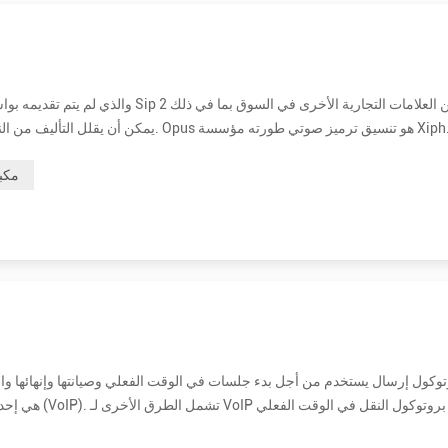
م والصوت العام بكفاءة في تنسيق واحد ، مع الحفاظ على زمن انتقال منخفض بما يكفي للتواصل التفاعلي ف...
مكب
، وبروتوكول التحكم في النقل في الوقت الفعلي (RTCP) ، وبروتوكول وصف الجلسة (SDP). الفائدة الأساسية من SIP هي أنه يوفر اتصالا...