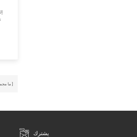
وتوفر ميزات مفيدة غير موجودة في معظم برامج الترميز الأخرى. أخيرًا ، Speex هي جزء من مشروع GNU ومتاحة بموجب ترخيص BSD المنقح. تستهد...
ما مجم
يشترك