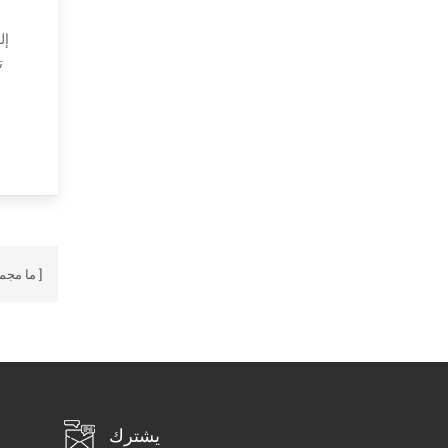
وتوفر ميزات مفيدة غير موجودة في معظم برامج الترميز الأخرى. أخيرًا ، Speex هي جزء من مشروع GNU ومتاحة بموجب ترخيص BSD المنقح. تستهد...
ما مجم
يشترك