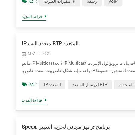
كذا :
VoIP
رشفة
مكبرات الصوت IP
قراءة المزيد
IP متعدد البث RTP المتعدد
NOV 11 , 2021
ما هو IP Multicast؟ تعد IP Multicast طريقة لإرسال مخططات بيانات بروتوكول الإنترنت (IP) إلى مجموعة من أجهزة الاستقبال المهتمة في عملية إرسال
واحدة. إنه شكل خاص ببث متعدد خاص بـ IP ويستخدم لتدفق الوسائط وتطبيقات الشبكة الأخرى. يستخدم كتل عناوين الإرسال المتعدد المحجوزة خصيصًا
كذا :
 IP
الإرسال المتعدد RTP
IP المتعدد
قراءة المزيد
Speex: برنامج ترميز مجاني لحرية التعبير