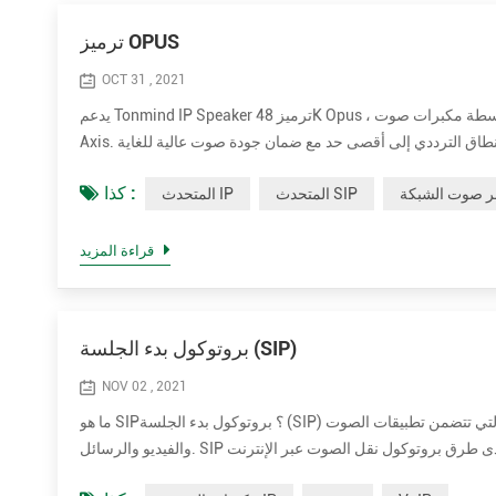
ترميز OPUS
OCT 31 , 2021
يدعم Tonmind IP Speaker ترميز 48K Opus ، والذي لم يتم تقديمه بواسطة مكبرات صوت Sip من العلامات التجارية الأخرى في السوق بما في ذلك 2N و
Axis. يمكن أن يقلل التأليف من النطاق الترددي إلى أقصى حد مع ضمان جودة صوت عالية للغاية. Opus هو تنسيق ترميز صوتي طورته مؤسسة Xiph.Org
كذا :
ر صوت الشبكة
المتحدث SIP
المتحدث IP
قراءة المزيد
بروتوكول بدء الجلسة (SIP)
NOV 02 , 2021
ما هو SIP؟ بروتوكول بدء الجلسة (SIP) هو بروتوكول إرسال يستخدم من أجل بدء جلسات في الوقت الفعلي وصيانتها وإنهائها والتي تتضمن تطبيقات الصوت
والفيديو والرسائل. SIP هي إحدى طرق بروتوكول نقل الصوت عبر الإنترنت (VoIP). تشمل الطرق الأخرى لـ VoIP بروتوكول النقل في الوقت الفعلي (RTP)