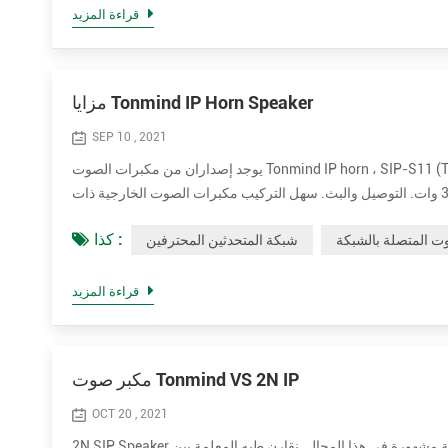
قراءة المزيد
مزايا Tonmind IP Horn Speaker
SEP 10 , 2021
يوجد إصداران من مكبرات الصوت Tonmind IP horn ، SIP-S11 (T) و SIP-S21 (T). تم تصميم SIP-S11 (T) بمظهر أبيض مسطح و SIP-21 (T) يأتي
بمظهر دائري رمادي. يحتوي كلا الإصدارين على مكبر صوت اختياري بقدرة 15 وات و 30 وات. التوصيل والبث. سهل التركيب مكبرات الصوت الخارجية ذات
كذا :
ت المتصلة بالشبكة
شبكة المتحدثين المحترفين
قراءة المزيد
مكبر صوت Tonmind VS 2N IP
OCT 20 , 2021
2N SIP Speaker علامة تجارية مشهورة في هذا المجال. نقارن طيه المعلمة بين Tonmind IP Speaker و 2N SIP Speaker. مزايا Tonmind IP القائمة على