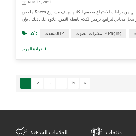
NOV 17 , 2021
ملخص Speex هو تنسيق ضغط صوتي مفتوح المصدر / برمجيات مجانية وخالٍ من براءات الاختراع مصمم للكلام. يهدف مشروع Speex إلى تقليل حاجز
امج ترميز الكلام باهظة الثمن. علاوة على ذلك ، فإن Speex تتكيف جيدًا مع تطبيقات الإنترنت
كذا :
مكبرات الصوت IP Paging
المتحدث IP
قراءة المزيد
1
2
3
...
19
منتجات
العلامات الساخنة