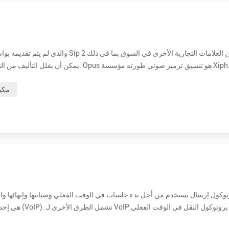
م والصوت العام بكفاءة في تنسيق واحد ، مع الحفاظ على زمن انتقال منخفض بما يكفي للتواصل التفاعلي ف...
مكب
، وبروتوكول التحكم في النقل في الوقت الفعلي (RTCP) ، وبروتوكول وصف الجلسة (SDP). الفائدة الأساسية من SIP هي أنه يوفر اتصالا...