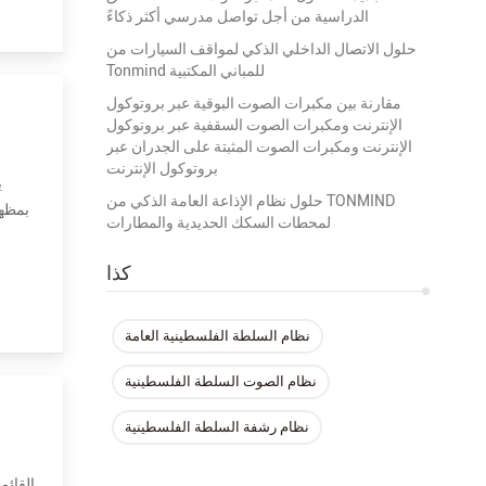
الدراسية من أجل تواصل مدرسي أكثر ذكاءً
حلول الاتصال الداخلي الذكي لمواقف السيارات من
Tonmind للمباني المكتبية
مقارنة بين مكبرات الصوت البوقية عبر بروتوكول
الإنترنت ومكبرات الصوت السقفية عبر بروتوكول
الإنترنت ومكبرات الصوت المثبتة على الجدران عبر
بروتوكول الإنترنت
حلول نظام الإذاعة العامة الذكي من TONMIND
لمحطات السكك الحديدية والمطارات
القرن IP بسيطة جدًا للتثبيت. وهو يدعم PoE (Power over Ethernet). باستخدام كبل شبكة قياسي واحد ، فإنه يوف
كذا
نظام السلطة الفلسطينية العامة
نظام الصوت السلطة الفلسطينية
نظام رشفة السلطة الفلسطينية