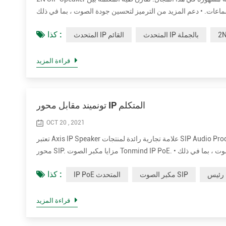
ت. • دعم المزيد من الترميز لتحسين جودة الصوت ، بما في ذلك OPUS ， MP1 / MP2 / MP3 ... إلخ. • قوة تصنيف أعلى تصل إلى 30 واط للحصول
كذا :
المتحدث IP بالجملة
المتحدث IP القائم
قراءة المزيد
تونميند مقابل محور IP المتكلم
OCT 20 , 2021
تعتبر Axis IP Speaker علامة تجارية رائدة لمنتجات SIP Audio Prodcuts في جميع أنحاء العالم. نقارن طيه المعلمة بين Tonmind و مكبر صوت Paging
محور SIP. مزايا مكبر الصوت Tonmind IP PoE. • دعم المزيد من الترميز لتحسين جودة الصوت ، بما في ذلك OPUS ， MP1 / MP2 / MP3 ... إلخ. • قوة
كذا :
مكبر الصوت SIP
IP PoE المتحدث
قراءة المزيد