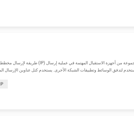
في IPv4 و IPv6. IP Multicast عبارة عن تقنية للاتصال في الوقت الفعلي من شخص إلى متعدد ومن أطراف إلى عدة عبر بنية أساسية IP في ...
المتحدث