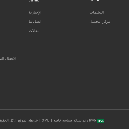
التعليمات
الإخبارية
مركز التحميل
اتصل بنا
مقالات
الاتصال الد
دعم شبكة IPv6
سياسة خاصة
|
XML
|
خريطة الموقع
حقوق النشر © 2014-2026 Xiamen Tonmind Technology Co., Ltd. كل الحقوق محفوظة. |